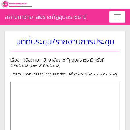
สภามหาวิทยาลัยราชภัฏอุบลราชธานี
มติที่ประชุม/รายงานการประชุม
เรื่อง : มติสภามหาวิทยาลัยราชภัฏอุบลราชธานี ครั้งที่
๕/๒๕๖๙ (๒๙ พ.ค.๒๕๖๙)
มติสภามหาวิทยาลัยราชภัฏอุบลราชธานี ครั้งที่ ๕/๒๕๖๙ (๒๙ พ.ค.๒๕๖๙)